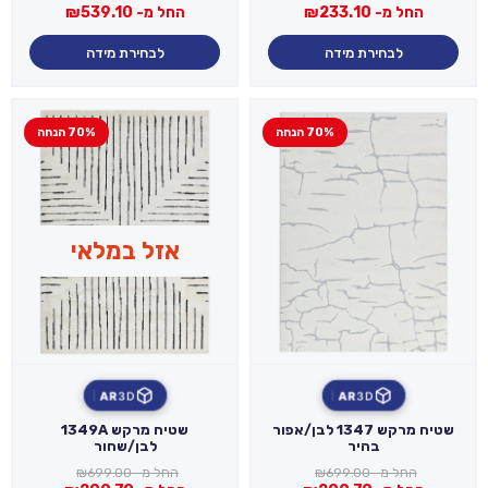
החל מ-
233.10
₪
החל מ-
539.10
₪
לבחירת מידה
לבחירת מידה
70% הנחה
70% הנחה
אזל במלאי
AR
3D
AR
3D
שטיח מרקש 1347 לבן/אפור
שטיח מרקש 1349A
בהיר
לבן/שחור
החל מ-
699.00
₪
החל מ-
699.00
₪