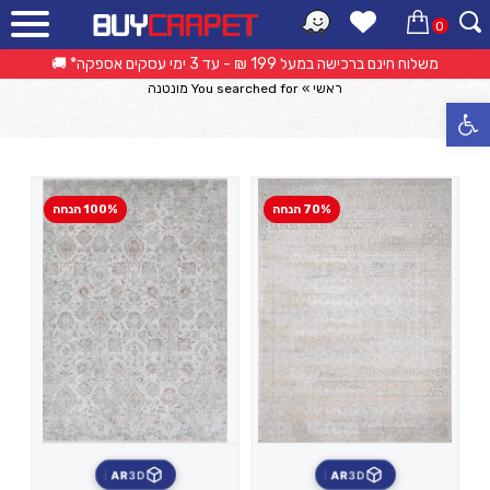
0
תוצאות חיפוש: מונטנה
משלוח חינם ברכישה במעל 199 ₪ - עד 3 ימי עסקים אספקה* 🚚
ראשי
»
You searched for מונטנה
פתח סרגל נגישות
70% הנחה
100% הנחה
AR
3D
AR
3D