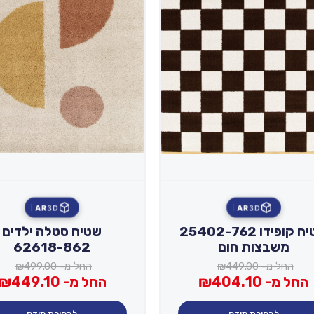
AR
3D
AR
3D
שטיח קופידו 25402-762
שטיח סטלה ילדים
משבצות חום
62618-862
החל מ-
449.00
₪
החל מ-
499.00
₪
החל מ-
404.10
₪
החל מ-
449.10
₪
לבחירת מידה
לבחירת מידה