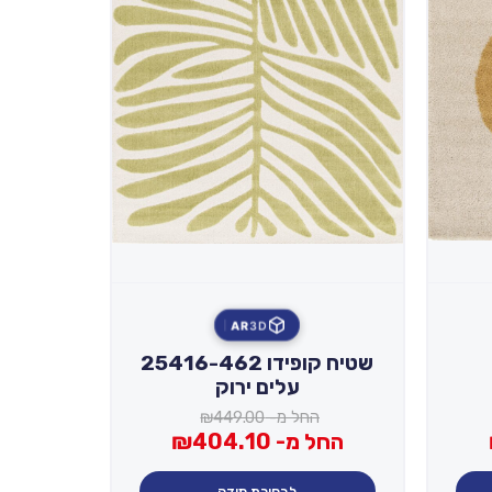
AR
3D
שטיח קופידו 25416-462
עלים ירוק
החל מ-
449.00
₪
החל מ-
404.10
₪
לבחירת מידה