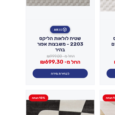
AR
3D
שטיח לולאות הליקס
2203 - משבצות אפור
בהיר
החל מ-
999.00
₪
החל מ-
699.30
₪
לבחירת מידה
חה
10% הנחה