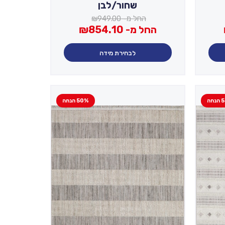
שחור/לבן
החל מ-
949.00
₪
החל מ-
854.10
₪
לבחירת מידה
חה
50% הנחה