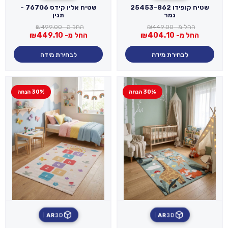
שטיח קופידו 25453-862
שטיח אליו קידס 76706 -
נמר
תנין
החל מ-
449.00
₪
החל מ-
499.00
₪
החל מ-
404.10
₪
החל מ-
449.10
₪
לבחירת מידה
לבחירת מידה
30% הנחה
30% הנחה
AR
3D
AR
3D