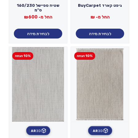
גיפט קארד BuyCarpet
שטיח ספיישל 160/230
ס"מ
החל מ-
₪
החל מ-
600
₪
לבחירת מידה
לבחירת מידה
10% הנחה
10% הנחה
AR
3D
AR
3D