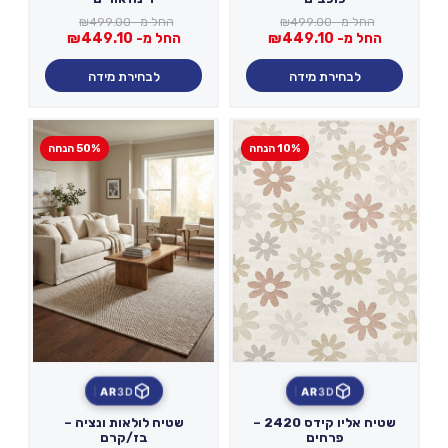
החל מ-
499.00
₪
החל מ-
499.00
₪
החל מ-
449.10
₪
החל מ-
449.10
₪
לבחירת מידה
לבחירת מידה
10% הנחה
50% הנחה
AR
3D
AR
3D
שטיח אליו קידס 2420 –
שטיח לולאות ונציה –
פרחים
בז/קרם