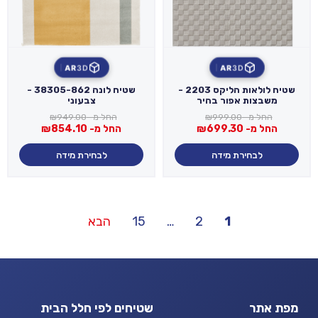
AR
3D
AR
3D
שטיח לולאות הליקס 2203 -
שטיח לונה 38305-862 -
משבצות אפור בהיר
צבעוני
החל מ-
999.00
₪
החל מ-
949.00
₪
החל מ-
699.30
₪
החל מ-
854.10
₪
לבחירת מידה
לבחירת מידה
Posts
1
2
…
15
הבא
pagination
מפת אתר
שטיחים לפי חלל הבית