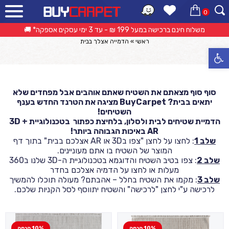
0
הדמייה אצלך בבית
אפשרות החזרה/החלפה עד 14 ימי עסקים 🔁
ראשי
»
הדמייה אצלך בבית
פתח סרגל נגישות
סוף סוף מצאתם את השטיח שאתם אוהבים אבל מפחדים שלא
יתאים בבית? BuyCarpet מציגה את הטרנד החדש בענף
השטיחים!
הדמיית שטיחים לבית ולסלון, בלחיצת כפתור בטכנולוגיית 3D +
AR באיכות הגבוהה ביותר!
שלב 1
: לחצו על לחצן "צפו ב3D או AR אצלכם בבית" בתוך דף
המוצר של השטיח בו אתם מעוניינים.
שלב 2
: צפו בטיב השטיח והדוגמא בטכנולוגיית ה-3D שלנו ב360
מעלות או לחצו על הדמיה אצלכם בחדר
שלב 3
: מקמו את השטיח בחלל – אהבתם? מעולה תוכלו להמשיך
לרכישה ע"י לחצן "לרכישה" והשטיח יתווסף לסל הקניות שלכם.
10% הנחה
10% הנחה