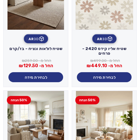
AR
3D
AR
3D
שטיח אליו קידס 2420 -
שטיח לולאות ונציה - בז/קרם
פרחים
החל מ-
499.00
₪
החל מ-
259.00
₪
החל מ-
449.10
₪
החל מ-
129.50
₪
לבחירת מידה
לבחירת מידה
50% הנחה
50% הנחה