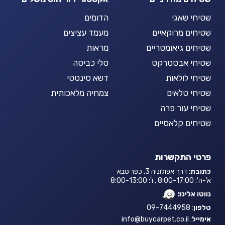
שטיחי שאגי
הדומים
שטיחים מרוקאיים
מעמד עציצים
שטיחים גיאומטריים
מראות
שטיחי אבסטרקט
סלי כביסה
שטיחי לולאות
דשא סינטטי
שטיחי טלאים
צמחיה מלאכותית
שטיחי עור פרה
שטיחים קלאסיים
פרטי התקשרות
כתובת
: דרך אפולוניה 3, כפר סבא
א'-ה': 8:00-17:00 , ו': 8:00-13:00
נווטו אלינו:
טלפון
: 09-7444958
אימייל
:
info@buycarpet.co.il