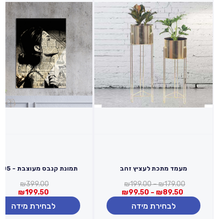
מעמד מתכת לעציץ זהב
תמונת קנבס מעוצבת - 30205
טווח
המחיר
המחיר
₪
399.00
₪
199.00
–
₪
179.00
טווח
מחירים:
הנוכחי
המקורי
₪
199.50
₪
99.50
–
₪
89.50
מחירים:
היה:
הוא:
לבחירת מידה
לבחירת מידה
עד
₪199.50.
₪399.00.
עד