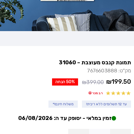
תמונת קנבס מעוצבת – 31060
מק"ט: 7676603888
₪
199.50
₪
399.00
50% הנחה
המחיר
המחיר
הנוכחי
המקורי
רב מכר 🤩
היה:
הוא:
עד 12 תשלומים ללא ריבית!
משלוח חינם!*
₪399.00.
₪199.50.
זמין במלאי - יסופק עד ה: 06/08/2026