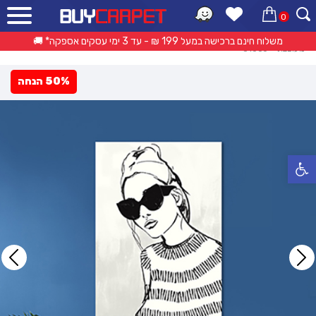
0
ראשי
»
קטלוג מוצרים
»
אקססוריז וריהוט משלים
»
תמונות קנבס
»
תמונת קנבס
משלוח חינם ברכישה במעל 199 ₪ - עד 3 ימי עסקים אספקה* 🚚
מעוצבת – 31060
50% הנחה
פתח סרגל נגישות