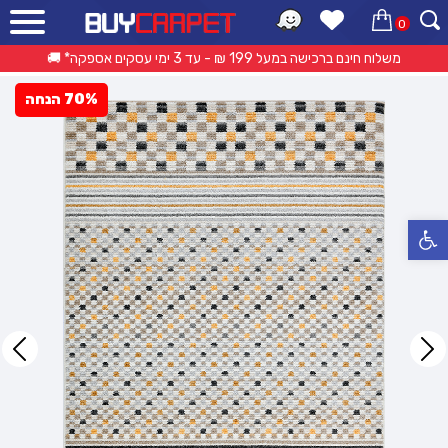
0
ראשי
»
קטלוג מוצרים
»
שטיחים מודרניים
»
שטיח רומא N134 צהוב
משלוח חינם ברכישה במעל 199 ₪ - עד 3 ימי עסקים אספקה* 🚚
70% הנחה
פתח סרגל נגישות