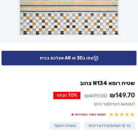
צפו ב3D או AR אצלכם בבית
שטיח רומא N134 צהוב
₪
149.70
₪
499.00
70% הנחה
המחיר
המחיר
מותאם לבע"ח
קל לניקוי
הנוכחי
המקורי
היה:
הוא:
המוצר נמכר במהירות 🔥
₪499.00.
₪149.70.
עד 12 תשלומים ללא ריבית!
משלוח חינם!*