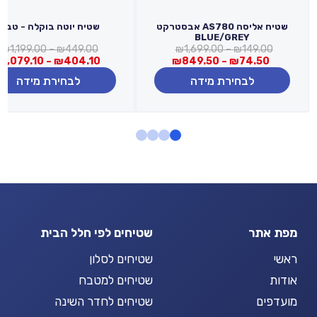
שטיח אליסה AS780 אבסטרקט
שטיח יוטה בוקלה - טבעי
BLUE/GREY
טווח
ט
₪
1,199.00
–
₪
449.00
₪
1,699.00
–
₪
149.00
טווח
מחירים:
מ
₪
1,079.10
–
₪
404.10
₪
849.50
–
₪
74.50
מחירים:
לבחירת מידה
לבחירת מידה
עד
ע
עד
מפת אתר
שטיחים לפי חלל הבית
ראשי
שטיחים לסלון
אודות
שטיחים למטבח
מועדפים
שטיחים לחדר השינה