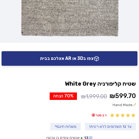
צפו ב3D או AR אצלכם בבית
שטיח קליפורניה White Grey
₪
599.70
₪
1,999.00
70% הנחה
המחיר
המחיר
Hand Made
הנוכחי
המקורי
היה:
הוא:
רב מכר 🤩
₪1,999.00.
₪599.70.
עד 12 תשלומים ללא ריבית!
משלוח חינם!*
13
אנשים צופים בו עכשיו