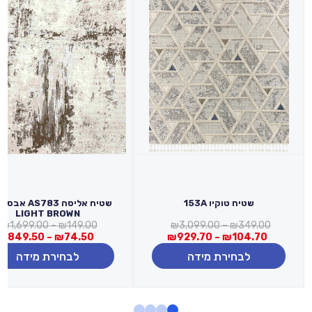
שטיח טוקיו 153A
שטיח אליסה S783
LIGHT BROWN
טווח
ט
₪
1,699.00
–
₪
149.00
₪
3,099.00
–
₪
349.00
טווח
מחירים:
מ
₪
849.50
–
₪
74.50
₪
929.70
–
₪
104.70
מחירים:
לבחירת מידה
לבחירת מידה
עד
ע
עד