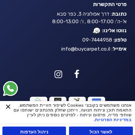
פרטי התקשרות
כתובת
: דרך אפולוניה 3, כפר סבא
א'-ה': 8:00-17:00 , ו': 8:00-13:00
נווטו אלינו:
טלפון
: 09-7444958
אימייל
:
info@buycarpet.co.il
אנחנו משתמשים בקובצי Cookies לשיפור חוויית המשתמש,
BuyCarpet AI
התאמת תוכן וניתוח תנועה, וייתכן שחלק מהנתונים ישותפו עם
שותפי מדיה, פרסום וניתוח - לפרטים נוספים ניתן לעיין
שטיח קליפורניה White Grey
המחיר
המחיר
במדיניות הפרטיות.
₪
599.70
₪
1,999.00
המקורי
הנוכחי
© כל הזכויות שמורות ל Buycarpet 2021
+
-
היה:
הוא:
אזל מהמלאי
Powerd by
OPUS
לאשר הכול
ניהול העדפות
₪599.70.
₪1,999.00.