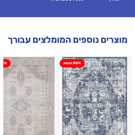
מוצרים נוספים המומלצים עבורך
50% הנחה
70% הנח