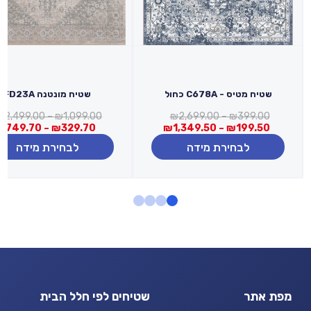
שטיח מטיס - C678A כחול
שטיח מונטנה FD23A
טווח
₪
2,499.00
–
₪
1,099.00
₪
2,699.00
–
₪
399.00
טווח
מחירים:
₪
749.70
–
₪
329.70
₪
1,349.50
–
₪
199.50
מחירים:
לבחירת מידה
לבחירת מידה
עד
עד
מפת אתר
שטיחים לפי חלל הבית