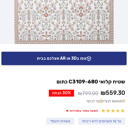
צפו ב3D או AR אצלכם בבית
שטיח קלואי C3109-680 כתום
₪
559.30
₪
799.00
30% הנחה
המחיר
המחיר
מותאם לבע"ח
קל לניקוי
הנוכחי
המקורי
היה:
הוא:
המוצר נמכר במהירות 🔥
₪799.00.
₪559.30.
עד 12 תשלומים ללא ריבית!
משלוח חינם!*