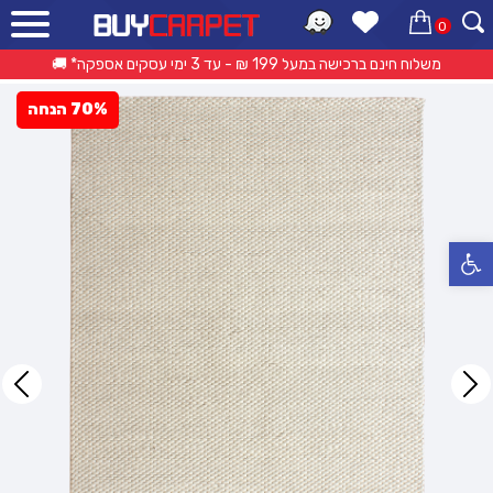
0
ראשי
»
קטלוג מוצרים
»
שטיחים מודרניים
»
שטיחי לולאות
»
שטיח קופנהגן Ivory
משלוח חינם ברכישה במעל 199 ₪ - עד 3 ימי עסקים אספקה* 🚚
70% הנחה
פתח סרגל נגישות