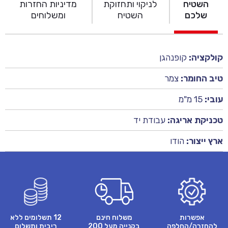
השטיח
לניקוי ותחזוקת
מדיניות החזרות
שלכם
השטיח
ומשלוחים
קולקציה:
קופנהגן
טיב החומר:
צמר
עובי:
15 מ"מ
טכניקת אריגה:
עבודת יד
ארץ ייצור:
הודו
אפשרות
משלוח חינם
12 תשלומים ללא
להחזרה/החלפה
בקנייה מעל 200
ריבית ותשלום