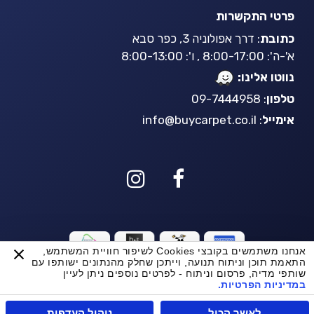
פרטי התקשרות
כתובת
: דרך אפולוניה 3, כפר סבא
א'-ה': 8:00-17:00 , ו': 8:00-13:00
נווטו אלינו:
טלפון
: 09-7444958
אימייל
:
info@buycarpet.co.il
אנחנו משתמשים בקובצי Cookies לשיפור חוויית המשתמש,
BuyCarpet AI
התאמת תוכן וניתוח תנועה, וייתכן שחלק מהנתונים ישותפו עם
שותפי מדיה, פרסום וניתוח - לפרטים נוספים ניתן לעיין
במדיניות הפרטיות.
© כל הזכויות שמורות ל Buycarpet 2021
Powerd by
OPUS
לאשר הכול
ניהול העדפות