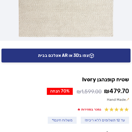
צפו ב3D או AR אצלכם בבית
שטיח קופנהגן Ivory
₪
479.70
₪
1,599.00
70% הנחה
המחיר
המחיר
Hand Made
הנוכחי
המקורי
היה:
הוא:
נמכר במהירות 🔥
₪1,599.00.
₪479.70.
עד 12 תשלומים ללא ריבית!
משלוח חינם!*