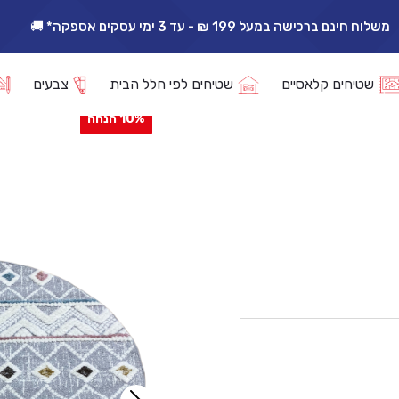
משלוח חינם ברכישה במעל 199 ₪ - עד 3 ימי עסקים אספקה* 🚚
אפשרות החזרה/החלפה עד 14 ימי עסקים 🔁
וינסי B0786A עגול
שטיחים קלאסיים
שטיחים לפי חלל הבית
צבעים
10% הנחה