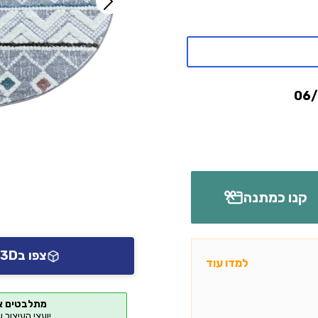
קנו כמתנה
צפו ב3D או AR אצלכם בבית
למדו עוד
מתלבטים א
יועצי העיצוב 