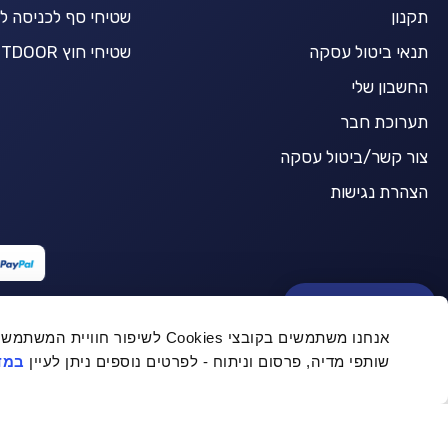
תקנון
שטיחי סף לכניסה ל
תנאי ביטול עסקה
שטיחי חוץ OUTDOOR
החשבון שלי
תערוכת חבר
צור קשר/ביטול עסקה
הצהרת נגישות
BuyCarpet AI
אנחנו משתמשים בקובצי Cookies לש
שותפי מדיה, פרסום וניתוח - לפרטים נוספים ניתן לעיין
במדי
שטיח קווינסי B0786A עגול
-
© כל הזכויות שמורות ל Buycarpet 2021
המחיר
המחיר
₪
629.10
₪
699.00
המקורי
הנוכחי
היה:
הוא:
₪629.10.
₪699.00.