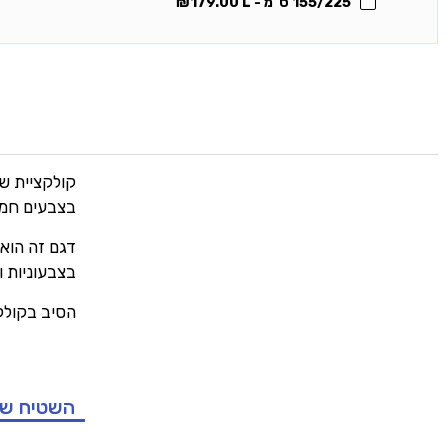
155/225 ס"מ - L
179.00
₪
קולקציית שט
בצבעים חמים
דגם זה הוא 
בצבעוניות ו
הסיב בקולקצ
השטיח ש