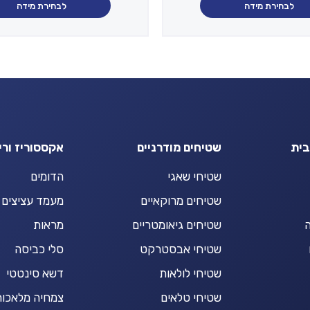
היה:
הוא:
עד
לבחירת מידה
לבחירת מידה
₪3,870.00.
₪2,709.00.
עד
בית
שטיחים מודרניים
אקססוריז ורי
שטיחי שאגי
הדומים
שטיחים מרוקאיים
מעמד עציצים
ה
שטיחים גיאומטריים
מראות
שטיחי אבסטרקט
סלי כביסה
שטיחי לולאות
דשא סינטטי
שטיחי טלאים
צמחיה מלאכות