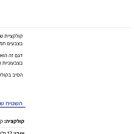
קולקציית שט
בצבעים חמים
דגם זה הוא 
בצבעוניות ו
הסיב בקולקצ
השטיח ש
קולקציה:
קו
עובי:
17 מ"מ