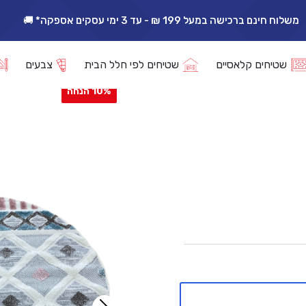
משלוח חינם ברכישה במעל 199 ₪ - עד 3 ימי עסקים אספקה* 🚚
אפשרות החזרה/החלפה עד 14 ימי עסקים 🔁
וינסי B0242C עגול
שטיחים קלאסיים
שטיחים לפי חלל הבית
צבעים
10% הנחה