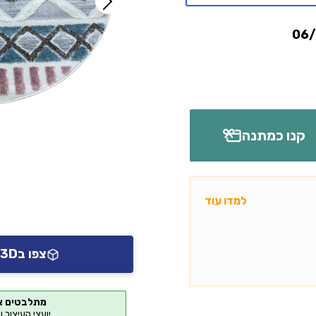
קנו כמתנה
למדו עוד
צפו ב3D או AR אצלכם בבית
מתלבטים א
יועצי העיצוב 