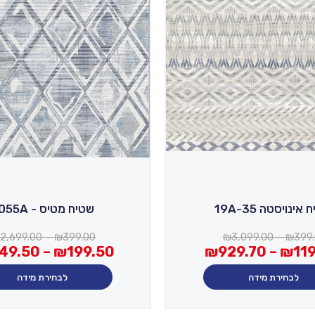
אינויסטה 19A-35
שטיח מטיס - A055A
טווח
2,699.00
–
₪
399.00
₪
3,099.00
–
₪
399
מחירים:
טווח
349.50
–
₪
199.50
₪
929.70
–
₪
11
מחירים:
עד
לבחירת מידה
לבחירת מידה
עד