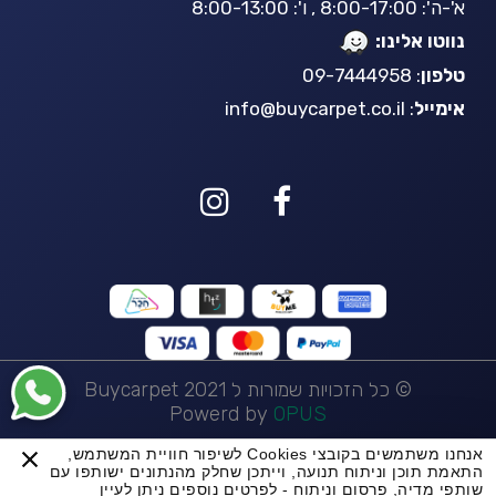
א'-ה': 8:00-17:00 , ו': 8:00-13:00
נווטו אלינו:
טלפון
: 09-7444958
אימייל
:
info@buycarpet.co.il
© כל הזכויות שמורות ל Buycarpet 2021
Powerd by
OPUS
אנחנו משתמשים בקובצי Cookies לשיפור חוויית המשתמש,
BuyCarpet AI
התאמת תוכן וניתוח תנועה, וייתכן שחלק מהנתונים ישותפו עם
שותפי מדיה, פרסום וניתוח - לפרטים נוספים ניתן לעיין
שטיח פרגולה 12615/080 - צבעוני