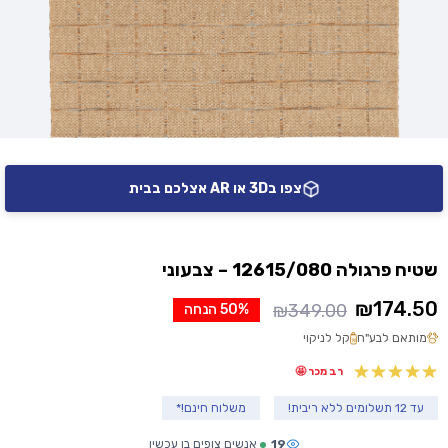
צפו ב3D או AR אצלכם בבית
שטיח פרגולה 12615/080 – צבעוני
₪
174.50
₪
349.00
50% הנחה
המחיר
המחיר
מותאם לבע"ח
קל לניקוי
הנוכחי
המקורי
היה:
הוא:
רב מכר 🤩
₪349.00.
₪174.50.
עד 12 תשלומים ללא ריבית!
משלוח חינם!*
19
אנשים צופים בו עכשיו