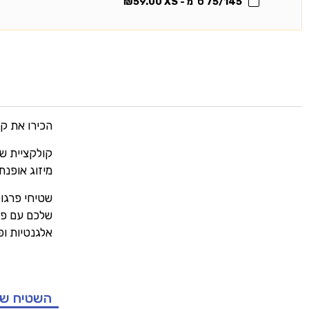
75/145 ס"מ - XS
59.00
₪
הכירו את קו
קולקציית שט
מיזוג אופנת
שטיחי פרגול
שלכם עם פרץ
אלגנטיות ופו
השטיח ש