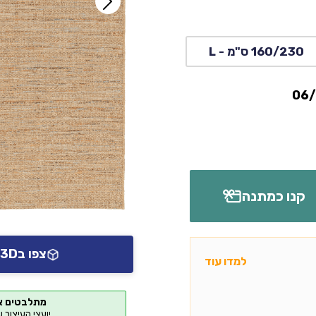
160/230 ס"מ - L
קנו כמתנה
צפו ב3D או AR אצלכם בבית
למדו עוד
מתלבטים א
יועצי העיצוב 