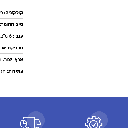
קולקציה:
פר
טיב החומר:
עובי:
6 מ"מ
טכניקת ארי
ארץ ייצור:
ב
עמידות:
תנא