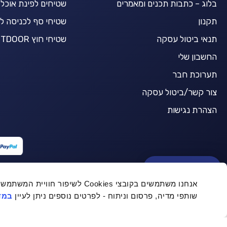
בלוג – כתבות תכנים ומאמרים
שטיחים לפינת אוכל
תקנון
שטיחי סף לכניסה ל
תנאי ביטול עסקה
שטיחי חוץ OUTDOOR
החשבון שלי
תערוכת חבר
צור קשר/ביטול עסקה
הצהרת נגישות
BuyCarpet AI
אנחנו משתמשים בקובצי Cookies לש
שותפי מדיה, פרסום וניתוח - לפרטים נוספים ניתן לעיין
במדי
שטיח פרגולה 1261/080 - בז צבעוני
-
© כל הזכויות שמורות ל Buycarpet 2021
המחיר
המחיר
₪
174.50
₪
349.00
המקורי
הנוכחי
היה:
הוא: