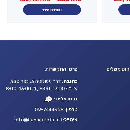
מחירים:
מחירים:
עד
עד
לבחירת מידה
עד
עד
הוט משלים
פרטי התקשרות
כתובת
: דרך אפולוניה 3, כפר סבא
א'-ה': 8:00-17:00 , ו': 8:00-13:00
נווטו אלינו:
טלפון
: 09-7444958
אימייל
:
info@buycarpet.co.il