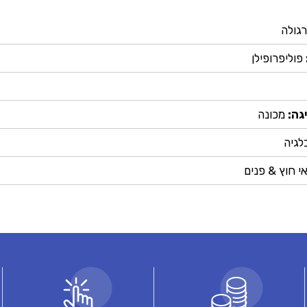
גולה
פוליפרופילן
גה:
מכונה
לגיה
י חוץ & פנים