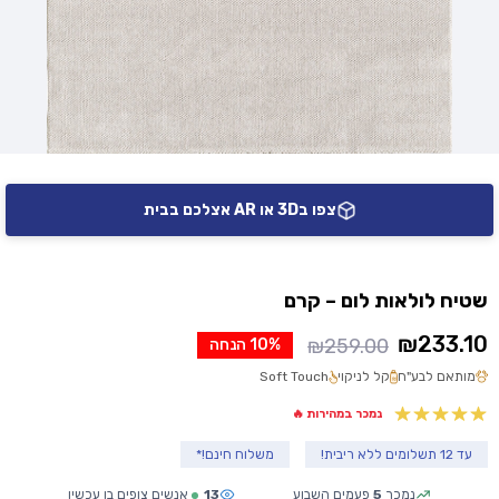
צפו ב3D או AR אצלכם בבית
שטיח לולאות לום – קרם
₪
233.10
₪
259.00
10% הנחה
המחיר
המחיר
מותאם לבע"ח
קל לניקוי
Soft Touch
הנוכחי
המקורי
היה:
הוא:
נמכר במהירות 🔥
₪259.00.
₪233.10.
עד 12 תשלומים ללא ריבית!
משלוח חינם!*
נמכר
5
פעמים השבוע
13
אנשים צופים בו עכשיו