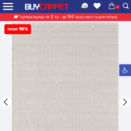
0
ראשי
»
קטלוג מוצרים
»
שטיחים מודרניים
»
שטיח לולאות לום – קרם
משלוח חינם ברכישה במעל 199 ₪ - עד 3 ימי עסקים אספקה* 🚚
10% הנחה
פתח סרגל נגישות