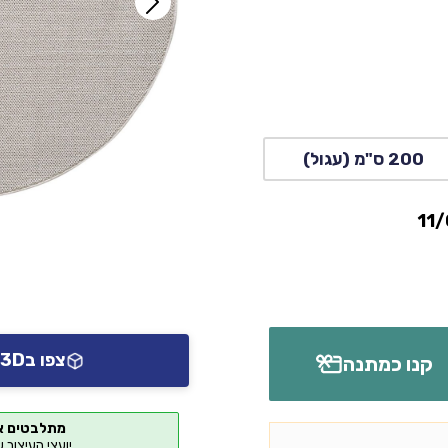
200 ס"מ (עגול)
צפו ב3D או AR אצלכם בבית
קנו כמתנה
מתלבטים א
יועצי העיצוב 