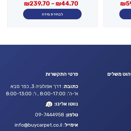
מחירים:
טווח
מחירים:
טווח
₪
239.70
–
₪
44.70
₪
5
מחירים:
מחירים:
עד
עד
לבחירת מידה
עד
עד
הוט משלים
פרטי התקשרות
כתובת
: דרך אפולוניה 3, כפר סבא
א'-ה': 8:00-17:00 , ו': 8:00-13:00
נווטו אלינו:
טלפון
: 09-7444958
אימייל
:
info@buycarpet.co.il