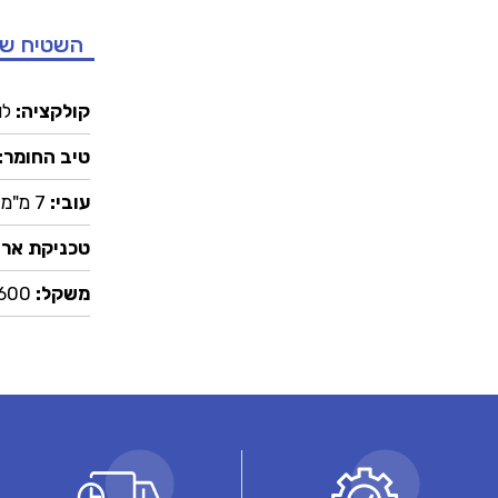
השטיח ש
קולקציה:
לו
טיב החומר:
עובי:
7 מ"מ
טכניקת ארי
משקל:
1600 גרם ל