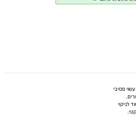
ת איכותי בעובי 7 מ"מ. השטיח עשוי מסיבי
רים,
ד לניקוי
טי,