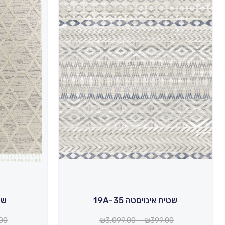
שטיח אינויסטה 19A-35
שטי
טווח
00
₪
3,099.00
–
₪
399.00