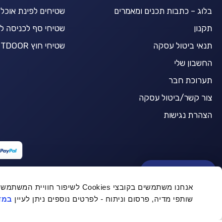
בלוג – כתבות תכנים ומאמרים
שטיחים לפינת אוכל
תקנון
שטיחי סף לכניסה ל
תנאי ביטול עסקה
שטיחי חוץ OUTDOOR
החשבון שלי
תערוכת חבר
צור קשר/ביטול עסקה
הצהרת נגישות
BuyCarpet AI
אנחנו משתמשים בקובצי Cookies לש
שותפי מדיה, פרסום וניתוח - לפרטים נוספים ניתן לעיין
במדי
שטיח לולאות לום עגול - קרם
-
© כל הזכויות שמורות ל Buycarpet 2021
המחיר
המחיר
₪
269.10
₪
299.00
המקורי
הנוכחי