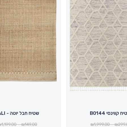
ח קווינסי B0144
שטיח חבל יוטה - BALI
טווח
₪
1,199.00
–
₪
149.00
₪
1,999.00
–
₪
299.