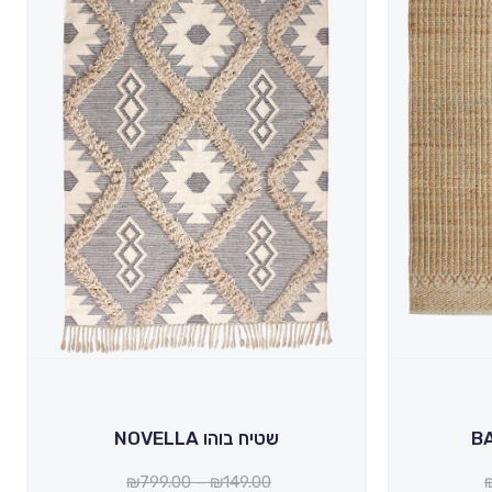
שטיח בוהו NOVELLA
טווח
טווח
₪
799.00
–
₪
149.00