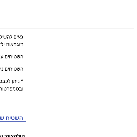
גאים להשיק 
דוגמאות יל
השטיחים עש
השטיחים נית
ובטמפרטורה של ע
השטיח ש
קולקציה:
מנ