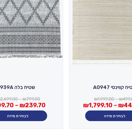
ח קווינסי A0947
שטיח בלה 939A
טווח
2,699.00
–
₪
799.00
₪
1,999.00
–
₪
499.
מחירים:
טווח
09.70
–
₪
239.70
₪
1,799.10
–
₪
44
מחירים:
עד
לבחירת מידה
לבחירת מידה
עד