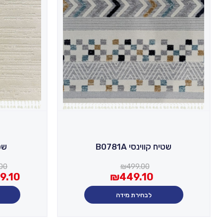
שטיח קווינסי B0781A
שטי
00
₪
499.00
9.10
₪
449.10
לבחירת מידה