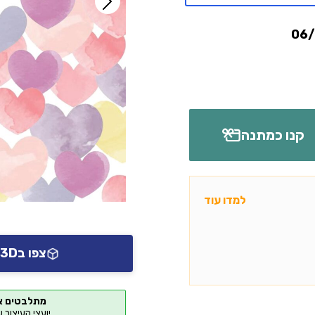
קנו כמתנה
למדו עוד
צפו ב3D או AR אצלכם בבית
מתלבטים א
יועצי העיצוב 