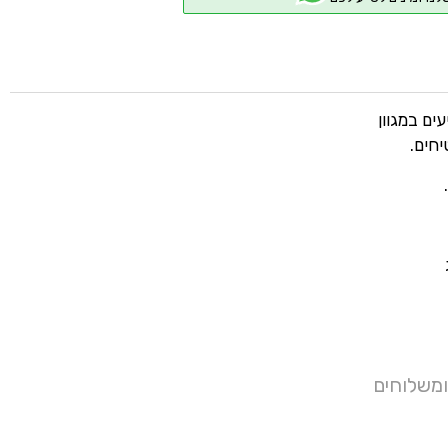
ים במגוון
חים.
 8 ק"ג
ומשלוחים