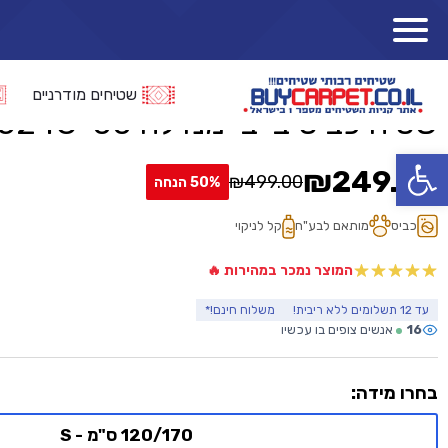
»
»
»
»
שטיח כביס
ראשי
קטלוג מוצרים
שטיחים לפי חלל הבית
שטיחים כביסים
שטיחים מודרניים
שטיח כביס בייבי מנדלה 5248-00
פתח סרגל נגישות
₪
249.50
₪
499.00
50% הנחה
המחיר
המחיר
הנוכחי
המקורי
כביס
מותאם לבע"ח
קל לניקוי
היה:
הוא:
המוצר נמכר במהירות 🔥
₪499.00.
₪249.50.
עד 12 תשלומים ללא ריבית!
משלוח חינם!*
16
אנשים צופים בו עכשיו
בחרו מידה:
120/170 ס"מ - S