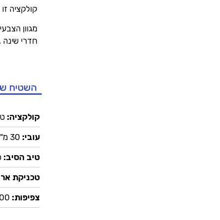
קולקציה זו
מגוון הצבע
חדרי שינה , 
השטיח ש
קולקציה:
טי
עובי:
30 מ"מ
טיב הסיב:
פ
טכניקת ארי
צפיפות:
70,000 