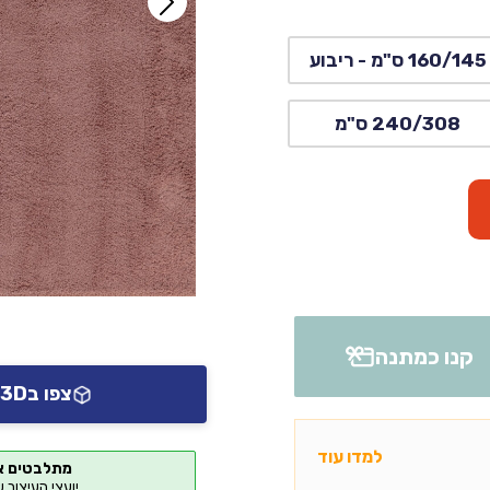
160/145 ס"מ - ריבוע
240/308 ס"מ
קנו כמתנה
צפו ב3D או AR אצלכם בבית
למדו עוד
מתלבטים א
יועצי העיצוב 