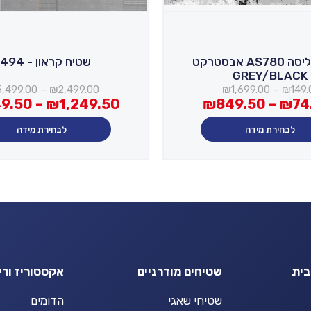
שטיח אליסה AS780 אבסטרקט
שטיח קראון - A494
GREY/BLACK
טווח
5,499.00
–
₪
2,499.00
₪
1,699.00
–
₪
149.
מחירים:
טווח
49.50
–
₪
1,249.50
₪
849.50
–
₪
74
מחירים:
עד
לבחירת מידה
לבחירת מידה
עד
בית
שטיחים מודרניים
אקססוריז ורי
שטיחי שאגי
הדומים