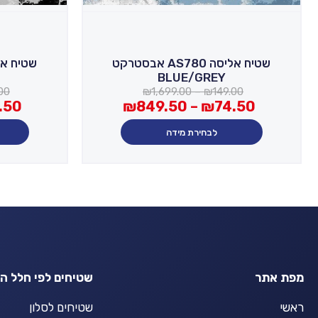
שטיח אליסה AS780 אבסטרקט
BLUE/GREY
טווח
00
₪
1,699.00
–
₪
149.00
מחירים:
טווח
.50
₪
849.50
–
₪
74.50
מחירים:
עד
לבחירת מידה
עד
מפת אתר
שטיחים לפי חלל ה
ראשי
שטיחים לסלון