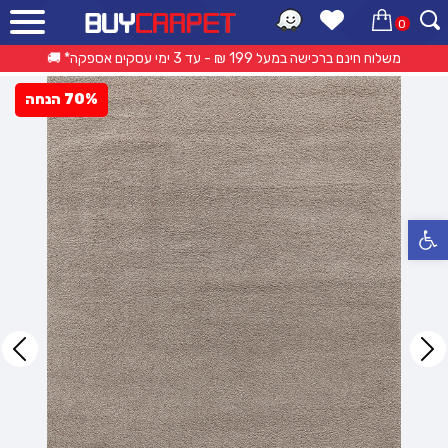
0
ראשי
»
קטלוג מוצרים
»
שטיחים מודרניים
»
שטיח טיארה שאגי – בז בהיר
משלוח חינם ברכישה במעל 199 ₪ - עד 3 ימי עסקים אספקה* 🚚
70% הנחה
פתח סרגל נגישות