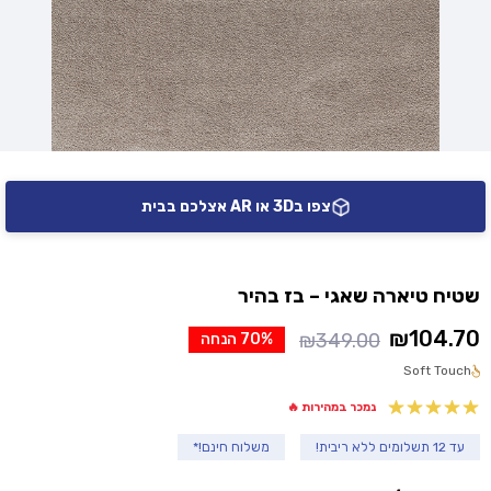
צפו ב3D או AR אצלכם בבית
שטיח טיארה שאגי – בז בהיר
₪
104.70
₪
349.00
70% הנחה
המחיר
המחיר
Soft Touch
הנוכחי
המקורי
היה:
הוא:
נמכר במהירות 🔥
₪349.00.
₪104.70.
עד 12 תשלומים ללא ריבית!
משלוח חינם!*