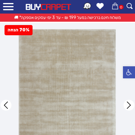
0
ראשי
»
קטלוג מוצרים
»
שטיחים מודרניים
»
שטיח הוואי – קרם Ivory
משלוח חינם ברכישה במעל 199 ₪ - עד 3 ימי עסקים אספקה* 🚚
70% הנחה
פתח סרגל נגישות