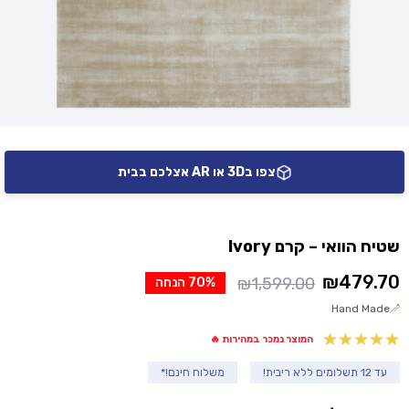
צפו ב3D או AR אצלכם בבית
שטיח הוואי – קרם Ivory
₪
479.70
₪
1,599.00
70% הנחה
המחיר
המחיר
Hand Made
הנוכחי
המקורי
היה:
הוא:
המוצר נמכר במהירות 🔥
₪1,599.00.
₪479.70.
עד 12 תשלומים ללא ריבית!
משלוח חינם!*