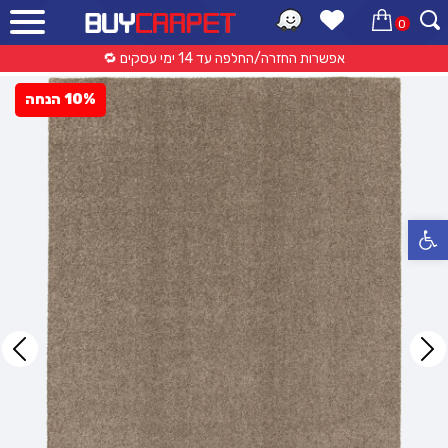
0
ראשי
»
קטלוג מוצרים
»
שטיחים מודרניים
»
שטיח דולצה כביס – 087 חום בהיר
אפשרות החזרה/החלפה עד 14 ימי עסקים 🔁
10% הנחה
פתח סרגל נגישות