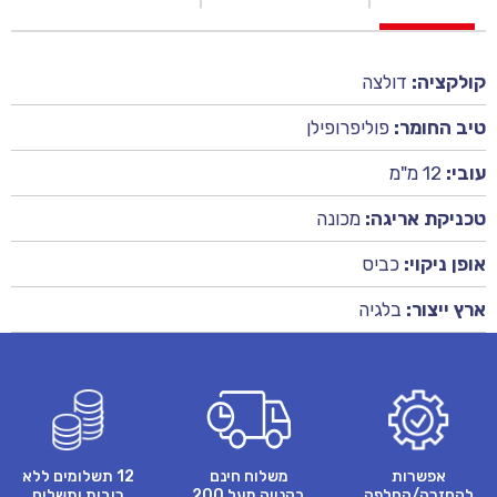
קולקציה:
דולצה
טיב החומר:
פוליפרופילן
עובי:
12 מ"מ
טכניקת אריגה:
מכונה
אופן ניקוי:
כביס
ארץ ייצור:
בלגיה
אפשרות
משלוח חינם
12 תשלומים ללא
להחזרה/החלפה
בקנייה מעל 200
ריבית ותשלום