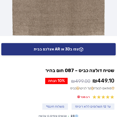
צפו ב3D או AR אצלכם בבית
שטיח דולצה כביס – 087 חום בהיר
₪
449.10
₪
499.00
10% הנחה
המחיר
המחיר
מותאם לבע"ח
קל לניקוי
כביס
הנוכחי
המקורי
היה:
הוא:
רב מכר 🤩
₪499.00.
₪449.10.
עד 12 תשלומים ללא ריבית!
משלוח חינם!*
23
אנשים צופים בו עכשיו