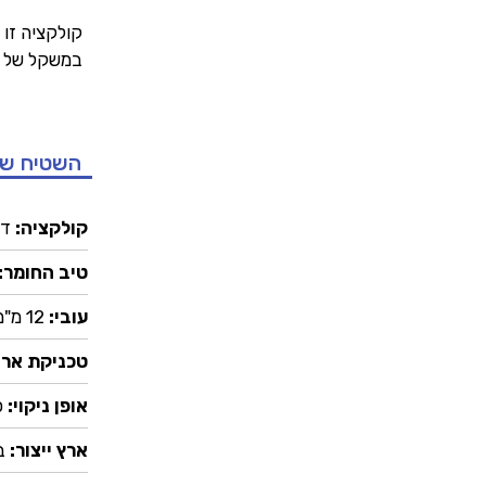
במשקל של 1.4 ק”ג למ”ר.
השטיח ש
קולקציה:
דו
טיב החומר:
עובי:
12 מ"מ
טכניקת ארי
אופן ניקוי:
כ
ארץ ייצור:
ב