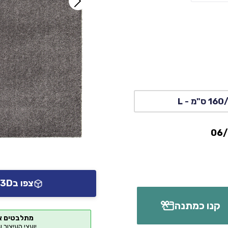
ס"מ - L
צפו ב3D או AR אצלכם בבית
קנו כמתנה
מתלבטים א
יועצי העיצוב 