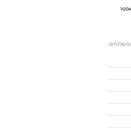
12 מ”מ מסיב פוליאסטר
ומשלוחים