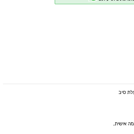
10 פוליפרופילן , בעלת סיב
ה אישית,