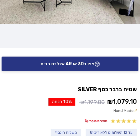
צפו ב3D או AR אצלכם בבית
שטיח ברבר כסף SILVER
₪
1,079.10
₪
1,199.00
10% הנחה
המחיר
המחיר
Hand Made
הנוכחי
המקורי
היה:
הוא:
מוצר פופולרי 🚀
₪1,199.00.
₪1,079.10.
עד 12 תשלומים ללא ריבית!
משלוח חינם!*