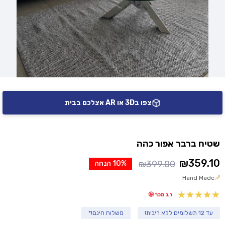
צפו ב3D או AR אצלכם בבית
שטיח ברבר אפור כהה
₪
359.10
₪
399.00
10% הנחה
המחיר
המחיר
Hand Made
הנוכחי
המקורי
היה:
הוא:
רב מכר 🤩
₪399.00.
₪359.10.
עד 12 תשלומים ללא ריבית!
משלוח חינם!*