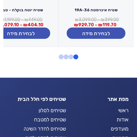
שטיח אינויסטה 19A-36
שטיח יוטה בוקלה - טבעי
טווח
ט
₪
1,199.00
–
₪
449.00
₪
3,099.00
–
₪
399.00
טווח
מחירים:
מ
₪
1,079.10
–
₪
404.10
₪
929.70
–
₪
119.70
מחירים:
לבחירת מידה
לבחירת מידה
עד
ע
עד
מפת אתר
שטיחים לפי חלל הבית
ראשי
שטיחים לסלון
אודות
שטיחים למטבח
מועדפים
שטיחים לחדר השינה