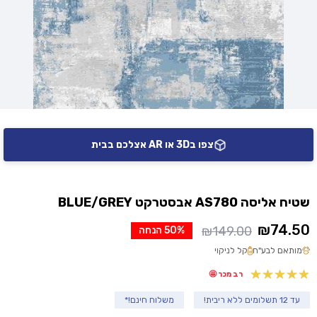
צפו ב3D או AR אצלכם בבית
שטיח אליסה AS780 אבסטרקט BLUE/GREY
₪
74.50
₪
149.00
50% הנחה
המחיר
המחיר
מותאם לבע"ח
קל לניקוי
הנוכחי
המקורי
היה:
הוא:
רב מכר 🤩
₪149.00.
₪74.50.
עד 12 תשלומים ללא ריבית!
משלוח חינם!*