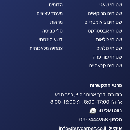
שטיחי שאגי
הדומים
שטיחים מרוקאיים
מעמד עציצים
שטיחים גיאומטריים
מראות
שטיחי אבסטרקט
סלי כביסה
שטיחי לולאות
דשא סינטטי
שטיחי טלאים
צמחיה מלאכותית
שטיחי עור פרה
שטיחים קלאסיים
פרטי התקשרות
כתובת
: דרך אפולוניה 3, כפר סבא
א'-ה': 8:00-17:00 , ו': 8:00-13:00
נווטו אלינו:
טלפון
: 09-7444958
אימייל
:
info@buycarpet.co.il