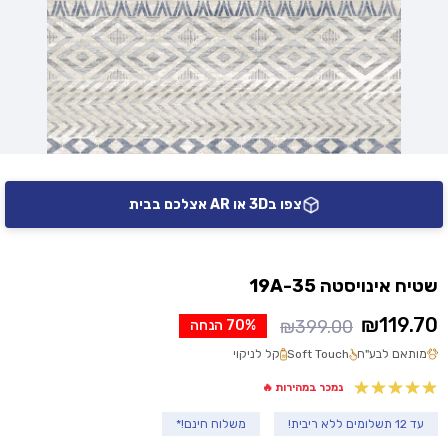
צפו ב3D או AR אצלכם בבית
שטיח אינויסטה 19A-35
₪
119.70
₪
399.00
70% הנחה
המחיר
המחיר
מותאם לבע"ח
Soft Touch
קל לניקוי
הנוכחי
המקורי
היה:
הוא:
נמכר במהירות 🔥
₪399.00.
₪119.70.
עד 12 תשלומים ללא ריבית!
משלוח חינם!*