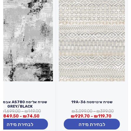
שטיח אינויסטה 19A-36
שטיח אליסה S780
GREY/BLACK
טווח
ט
₪
1,699.00
–
₪
149.00
₪
3,099.00
–
₪
399.00
טווח
מחירים:
מ
₪
849.50
–
₪
74.50
₪
929.70
–
₪
119.70
מחירים:
לבחירת מידה
לבחירת מידה
עד
ע
עד