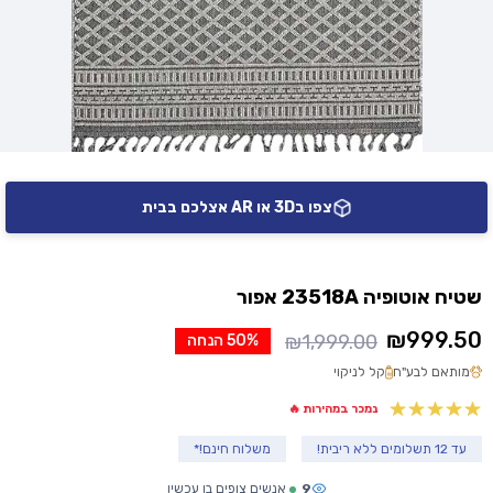
צפו ב3D או AR אצלכם בבית
שטיח אוטופיה 23518A אפור
₪
999.50
₪
1,999.00
50% הנחה
המחיר
המחיר
מותאם לבע"ח
קל לניקוי
הנוכחי
המקורי
היה:
הוא:
נמכר במהירות 🔥
₪1,999.00.
₪999.50.
עד 12 תשלומים ללא ריבית!
משלוח חינם!*
9
אנשים צופים בו עכשיו