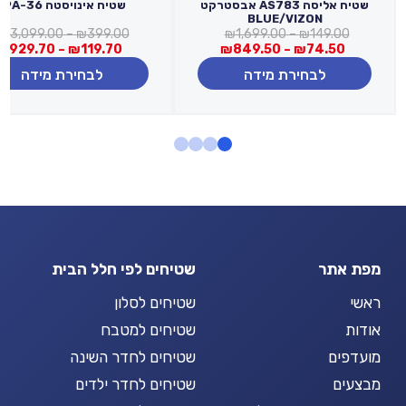
שטיח אליסה AS783 אבסטרקט
שטיח אינויסטה 19A-36
BLUE/VIZON
טווח
₪
3,099.00
–
₪
399.00
₪
1,699.00
–
₪
149.00
טווח
מחירים:
₪
929.70
–
₪
119.70
₪
849.50
–
₪
74.50
מחירים:
לבחירת מידה
לבחירת מידה
עד
עד
מפת אתר
שטיחים לפי חלל הבית
ראשי
שטיחים לסלון
אודות
שטיחים למטבח
מועדפים
שטיחים לחדר השינה
מבצעים
שטיחים לחדר ילדים