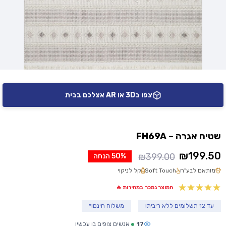
צפו ב3D או AR אצלכם בבית
שטיח אגרה – FH69A
₪
199.50
₪
399.00
50% הנחה
המחיר
המחיר
מותאם לבע"ח
Soft Touch
קל לניקוי
הנוכחי
המקורי
היה:
הוא:
המוצר נמכר במהירות 🔥
₪399.00.
₪199.50.
עד 12 תשלומים ללא ריבית!
משלוח חינם!*
17
אנשים צופים בו עכשיו