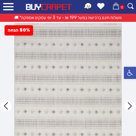
0
ראשי
»
קטלוג מוצרים
»
שטיחים מודרניים
»
שטיח אגרה – FH69A
משלוח חינם ברכישה במעל 199 ₪ - עד 3 ימי עסקים אספקה* 🚚
50% הנחה
פתח סרגל נגישות