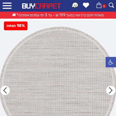
0
ראשי
»
קטלוג מוצרים
»
שטיחים מודרניים
»
שטיח אגרה עגול – E078C אפור בהיר
משלוח חינם ברכישה במעל 199 ₪ - עד 3 ימי עסקים אספקה* 🚚
10% הנחה
פתח סרגל נגישות