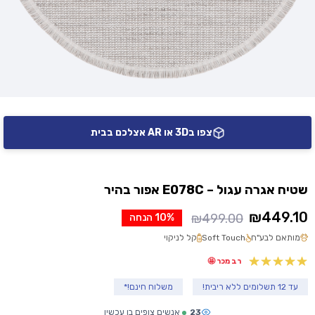
צפו ב3D או AR אצלכם בבית
שטיח אגרה עגול – E078C אפור בהיר
₪
449.10
₪
499.00
10% הנחה
המחיר
המחיר
מותאם לבע"ח
Soft Touch
קל לניקוי
הנוכחי
המקורי
היה:
הוא:
רב מכר 🤩
₪499.00.
₪449.10.
עד 12 תשלומים ללא ריבית!
משלוח חינם!*
23
אנשים צופים בו עכשיו