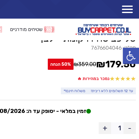
»
»
»
»
סל כביסה
ראשי
קטלוג מוצרים
אקססוריז וריהוט משלים
סלי כביסה
שטיחים מודרניים
סל כביסה דו קומתי- לבן
מק"ט:
פתח סרגל נגישות
7676604046
₪
179.50
₪
359.00
50% הנחה
המחיר
המחיר
הנוכחי
המקורי
נמכר במהירות 🔥
היה:
הוא:
עד 12 תשלומים ללא ריבית!
משלוח חינם!*
₪359.00.
₪179.50.
זמין במלאי - יסופק עד ה: 06/08/2026
+
-