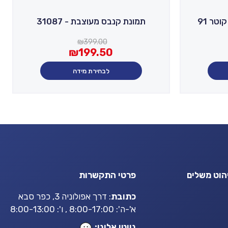
מראה מעוצבת MS-1092 קוטר 91
תמונת קנבס מעוצבת - 31087
המחיר
המחיר
₪
399.00
₪
199.50
הנוכחי
המקורי
היה:
הוא:
לבחירת מידה
₪399.00.
₪199.50.
הוט משלים
פרטי התקשרות
כתובת
: דרך אפולוניה 3, כפר סבא
א'-ה': 8:00-17:00 , ו': 8:00-13:00
נווטו אלינו: