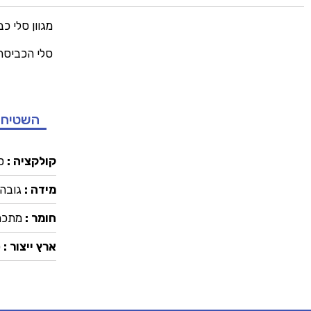
מגוון סלי כ
סלי הכביסה 
השטיח 
קולקציה :
ס
מידה :
גובה 102 ס"מ , אורך כל סל: 33 ס"מ , רוחב כל סל:
חומר :
מתכת
ארץ ייצור :
ס