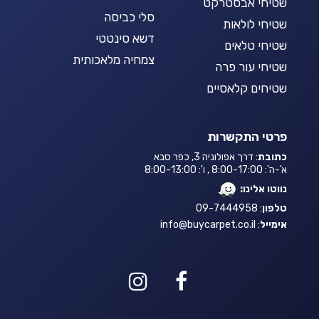
שטיחי אבסטרקט
סלי כביסה
שטיחי לולאות
דשא סינטטי
שטיחי טלאים
צמחיה מלאכותית
שטיחי עור פרה
שטיחים קלאסיים
פרטי התקשרות
כתובת
: דרך אפולוניה 3, כפר סבא
א'-ה': 8:00-17:00 , ו': 8:00-13:00
נווטו אלינו:
טלפון
: 09-7444958
אימייל
:
info@buycarpet.co.il