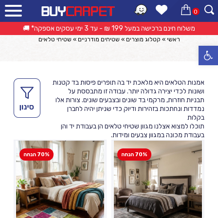
0
שטיחי טלאים
משלוח חינם ברכישה במעל 199 ₪ - עד 3 ימי עסקים אספקה* 🚚
ראשי
»
קטלוג מוצרים
»
שטיחים מודרניים
»
שטיחי טלאים
פתח סרגל נגישות
אמנות הטלאים היא מלאכת יד בה תופרים פיסות בד קטנות
ושונות לכדי יצירה גדולה יותר. עבודה זו מתבססת על
תבניות חוזרות, מרקמי בד שונים ובצבעים שונים. צורות אלו
נמדדות ונחתכות בזהירות ודיוק כדי שניתן יהיה לחברן
בקלות
תוכלו למצוא אצלנו מגוון שטיחי טלאים הן בעבודת יד והן
בעבודת מכונה במגוון צבעים ומידות.
70% הנחה
70% הנחה