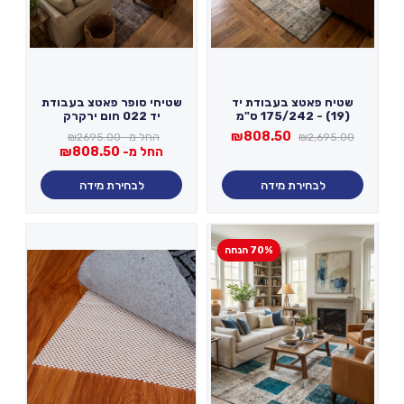
שטיח פאטצ בעבודת יד
שטיחי סופר פאטצ בעבודת
(19) - 175/242 ס"מ
יד 022 חום ירקרק
המחיר
המחיר
₪
808.50
החל מ-
2695.00
₪
₪
2,695.00
המקורי
הנוכחי
החל מ-
808.50
₪
היה:
הוא:
₪808.50.
₪2,695.00.
לבחירת מידה
לבחירת מידה
70% הנחה