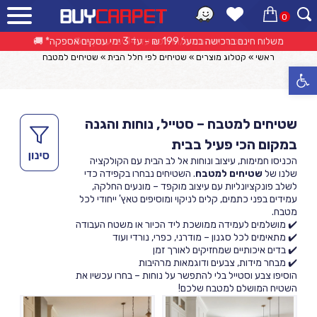
0
שטיחים למטבח
אפשרות החזרה/החלפה עד 14 ימי עסקים 🔁
ראשי
»
קטלוג מוצרים
»
שטיחים לפי חלל הבית
»
שטיחים למטבח
פתח סרגל נגישות
שטיחים למטבח – סטייל, נוחות והגנה
במקום הכי פעיל בבית
הכניסו חמימות, עיצוב ונוחות אל לב הבית עם הקולקציה
שלנו של
שטיחים למטבח
. השטיחים נבחרו בקפידה כדי
לשלב פונקציונליות עם עיצוב מוקפד – מונעים החלקה,
עמידים בפני כתמים, קלים לניקוי ומוסיפים טאץ' ייחודי לכל
מטבח.
✔️ מושלמים לעמידה ממושכת ליד הכיור או משטח העבודה
✔️ מתאימים לכל סגנון – מודרני, כפרי, נורדי ועוד
✔️ בדים איכותיים שמחזיקים לאורך זמן
✔️ מבחר מידות, צבעים ודוגמאות מרהיבות
הוסיפו צבע וסטייל בלי להתפשר על נוחות – בחרו עכשיו את
השטיח המושלם למטבח שלכם!