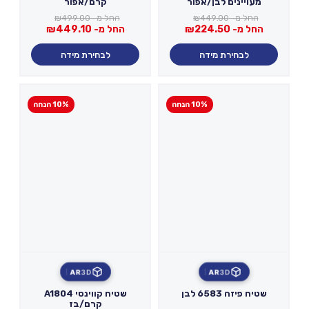
מעויינים לבן/אפור
קרם/אפור
החל מ-
449.00
₪
החל מ-
499.00
₪
החל מ-
224.50
₪
החל מ-
449.10
₪
לבחירת מידה
לבחירת מידה
10% הנחה
10% הנחה
AR
3D
AR
3D
שטיח פיזה 6583 לבן
שטיח קווינסי A1804
קרם/בז