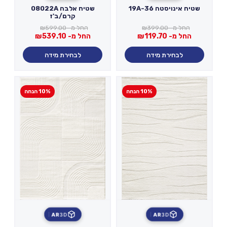
שטיח אינויסטה 19A-36
שטיח אלבה 08022A
קרם/ב'ז
החל מ-
399.00
₪
החל מ-
599.00
₪
החל מ-
119.70
₪
החל מ-
539.10
₪
לבחירת מידה
לבחירת מידה
10% הנחה
10% הנחה
AR
3D
AR
3D