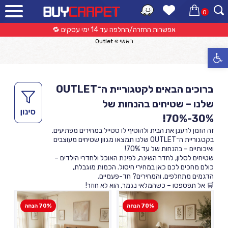
0
Outlet
אפשרות החזרה/החלפה עד 14 ימי עסקים 🔁
ראשי
»
Outlet
פתח סרגל נגישות
ברוכים הבאים לקטגוריית ה־OUTLET
שלנו – שטיחים בהנחות של
30%-70%!
זה הזמן לרענן את הבית ולהוסיף לו סטייל במחירים מפתיעים.
בקטגוריית ה־OUTLET שלנו תמצאו מגוון שטיחים מעוצבים
ואיכותיים – בהנחות של עד 70%!
שטיחים לסלון, לחדר השינה, לפינת האוכל ולחדרי הילדים –
כולם מחכים לכם כאן במחירי חיסול. הכמות מוגבלת,
הדגמים מתחלפים, והמחירים? חד-פעמיים.
🛒 אל תפספסו – כשהמלאי נגמר, הוא לא חוזר!
70% הנחה
70% הנחה