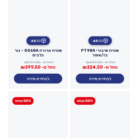
AR
3D
AR
3D
שטיח שיבורי PT98A
שטיח ארורה G568A - גור
בז/אפור
כלבים
החל מ-
449.00
₪
החל מ-
599.00
₪
החל מ-
224.50
₪
החל מ-
299.50
₪
לבחירת מידה
לבחירת מידה
50% הנחה
50% הנחה