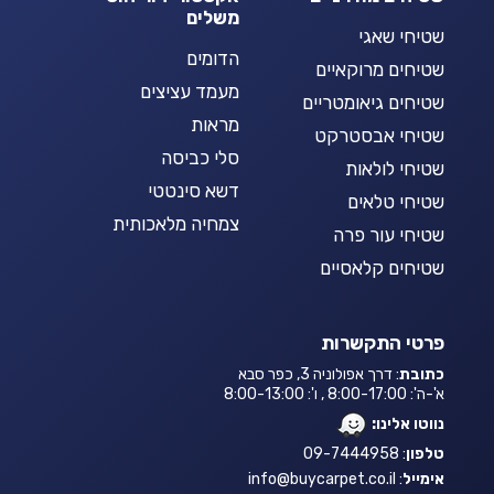
משלים
שטיחי שאגי
הדומים
שטיחים מרוקאיים
מעמד עציצים
שטיחים גיאומטריים
מראות
שטיחי אבסטרקט
סלי כביסה
שטיחי לולאות
דשא סינטטי
שטיחי טלאים
צמחיה מלאכותית
שטיחי עור פרה
שטיחים קלאסיים
פרטי התקשרות
כתובת
: דרך אפולוניה 3, כפר סבא
א'-ה': 8:00-17:00 , ו': 8:00-13:00
נווטו אלינו:
טלפון
: 09-7444958
אימייל
:
info@buycarpet.co.il