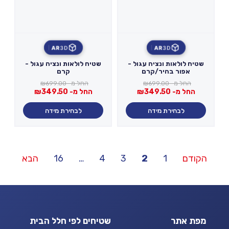
AR
3D
AR
3D
שטיח לולאות ונציה עגול -
שטיח לולאות ונציה עגול -
אפור בהיר/קרם
קרם
החל מ-
699.00
₪
החל מ-
699.00
₪
החל מ-
349.50
₪
החל מ-
349.50
₪
לבחירת מידה
לבחירת מידה
Posts
הקודם
1
2
3
4
…
16
הבא
pagination
מפת אתר
שטיחים לפי חלל הבית