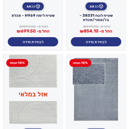
AR
3D
AR
3D
שטיח לונה 38331 -
שטיח לימה H969 - תכלת
בז/אפור/תכלת
החל מ-
949.00
₪
החל מ-
1399.00
₪
החל מ-
854.10
₪
החל מ-
699.50
₪
לבחירת מידה
לבחירת מידה
10% הנחה
10% הנחה
אזל במלאי