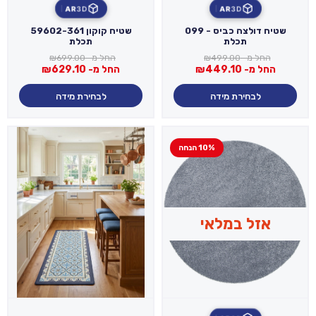
AR
3D
AR
3D
שטיח דולצה כביס - 099
שטיח קוקון 59602-361
תכלת
תכלת
החל מ-
499.00
₪
החל מ-
699.00
₪
החל מ-
449.10
₪
החל מ-
629.10
₪
לבחירת מידה
לבחירת מידה
10% הנחה
אזל במלאי