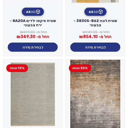
AR
3D
AR
3D
שטיח לונה 38305-862 -
שטיח פיקסו ילדים 8A20A -
צבעוני
ירח צבעוני
החל מ-
949.00
₪
החל מ-
499.00
₪
החל מ-
854.10
₪
החל מ-
349.30
₪
לבחירת מידה
לבחירת מידה
30% הנחה
10% הנחה