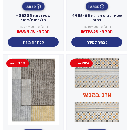
AR
3D
AR
3D
שטיח כביס מנדלה 4958-05
שטיח לונה 38335 -
צהוב
בז/כתום/צהוב
החל מ-
169.00
₪
החל מ-
949.00
₪
החל מ-
118.30
₪
החל מ-
854.10
₪
לבחירת מידה
לבחירת מידה
70% הנחה
30% הנחה
אזל במלאי