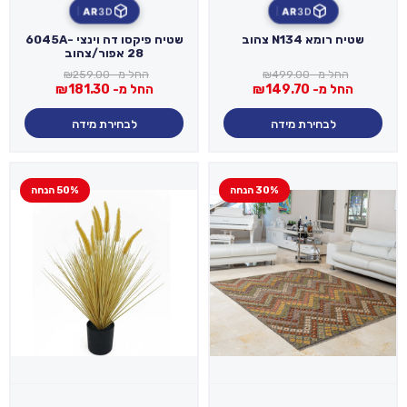
AR
3D
AR
3D
שטיח רומא N134 צהוב
שטיח פיקסו דה וינצי 6045A-
28 אפור/צהוב
החל מ-
499.00
₪
החל מ-
259.00
₪
החל מ-
149.70
₪
החל מ-
181.30
₪
לבחירת מידה
לבחירת מידה
30% הנחה
50% הנחה