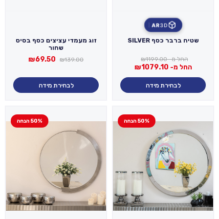
AR
3D
שטיח ברבר כסף SILVER
זוג מעמדי עציצים כסף בסיס
שחור
המחיר
המחיר
₪
69.50
החל מ-
1199.00
₪
₪
139.00
המקורי
הנוכחי
החל מ-
1079.10
₪
היה:
הוא:
₪69.50.
₪139.00.
לבחירת מידה
לבחירת מידה
50% הנחה
50% הנחה