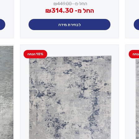
החל מ-
449.00
₪
החל מ-
314.30
₪
לבחירת מידה
10% הנחה