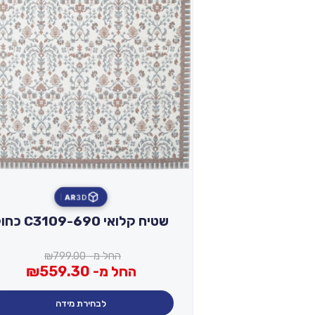
AR
3D
שטיח קלואי C3109-690 כחול
החל מ-
799.00
₪
החל מ-
559.30
₪
לבחירת מידה