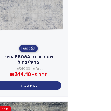
AR
3D
שטיח ורונה E508A אפור
בהיר/כחול
החל מ-
349.00
₪
החל מ-
314.10
₪
לבחירת מידה
30% הנחה