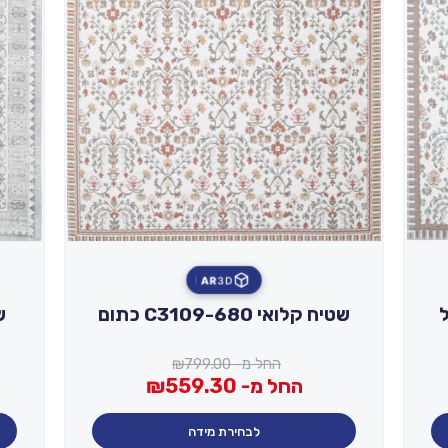
AR
3D
שטיח קלואי C3109-680 כתום
החל מ-
799.00
₪
החל מ-
559.30
₪
לבחירת מידה