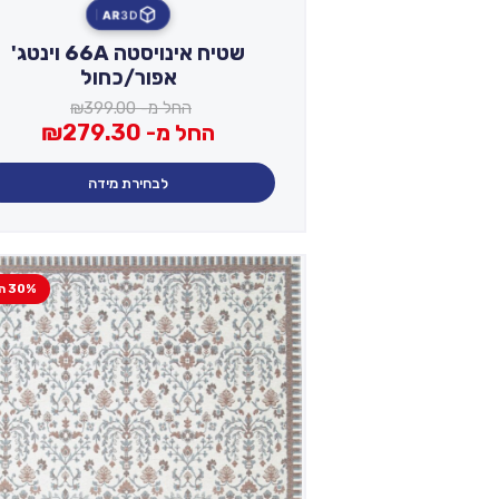
AR
3D
שטיח אינויסטה 66A וינטג'
אפור/כחול
החל מ-
399.00
₪
החל מ-
279.30
₪
לבחירת מידה
30% הנחה