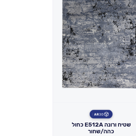
AR
3D
שטיח ורונה E512A כחול
כהה/שחור