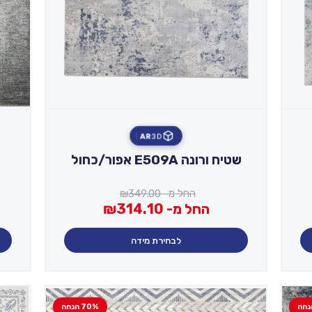
AR
3D
שטיח ורונה E509A אפור/כחול
החל מ-
349.00
₪
החל מ-
314.10
₪
לבחירת מידה
70% הנחה