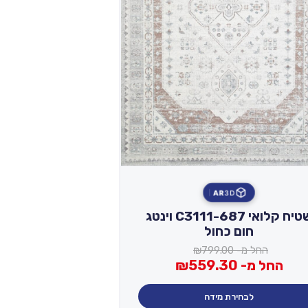
AR
3D
שטיח קלואי C3111-687 וינטג
חום כחול
החל מ-
799.00
₪
החל מ-
559.30
₪
לבחירת מידה