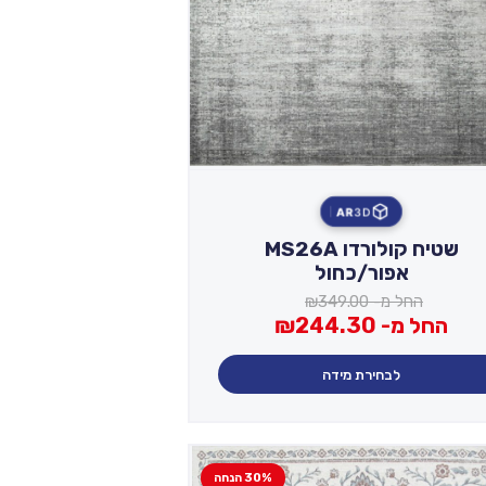
AR
3D
שטיח קולורדו MS26A
אפור/כחול
החל מ-
349.00
₪
החל מ-
244.30
₪
לבחירת מידה
30% הנחה