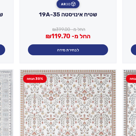
AR
3D
שטיח אינויסטה 19A-35
שטי
החל מ-
399.00
₪
החל מ-
119.70
₪
לבחירת מידה
30% הנחה