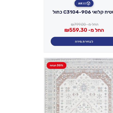
AR
3D
ח קלואי C3104-906 כחול
החל מ-
799.00
₪
החל מ-
559.30
₪
לבחירת מידה
30% הנחה