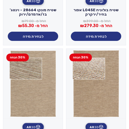
AR
3D
AR
3D
שטיח בולוניה L045E אפור
שטיח מונקו 28664 - וינטג'
בהיר/ירקרק
בז/אדמדם/ירוק
החל מ-
399.00
₪
החל מ-
79.00
₪
החל מ-
279.30
₪
החל מ-
55.30
₪
לבחירת מידה
לבחירת מידה
30% הנחה
30% הנחה
AR
3D
AR
3D