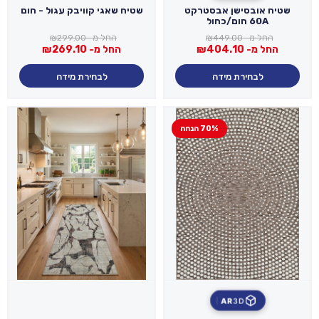
שטיח אובסישן אבסטרקט
שטיח שאגי קוויבק עגול - חום
60A חום/כחול
החל מ-
449.00
₪
החל מ-
299.00
₪
החל מ-
404.10
₪
החל מ-
269.10
₪
לבחירת מידה
לבחירת מידה
70% הנחה
AR
3D