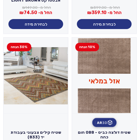
אבסטרקט LIGHT BROWN
החל מ-
399.00
₪
החל מ-
149.00
₪
החל מ-
359.10
₪
החל מ-
74.50
₪
לבחירת מידה
לבחירת מידה
10% הנחה
30% הנחה
אזל במלאי
AR
3D
שטיח דולצה כביס - 088 חום
שטיח קילים צבעוני בעבודת
כהה
יד (833)