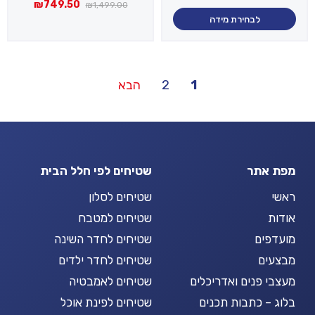
המחיר
המחיר
₪
749.50
היה:
הוא:
₪
1,499.00
המקורי
הנוכחי
₪499.50.
₪999.00.
לבחירת מידה
היה:
הוא:
749.50.
₪1,499.00.
Posts
1
2
הבא
pagination
מפת אתר
שטיחים לפי חלל הבית
ראשי
שטיחים לסלון
אודות
שטיחים למטבח
מועדפים
שטיחים לחדר השינה
מבצעים
שטיחים לחדר ילדים
מעצבי פנים ואדריכלים
שטיחים לאמבטיה
בלוג – כתבות תכנים
שטיחים לפינת אוכל