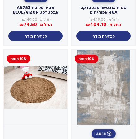
שטיח אובסישן אבסטרקט
שטיח אליסה AS783
48A אפור/חום
אבסטרקט BLUE/VIZON
החל מ-
449.00
₪
החל מ-
149.00
₪
החל מ-
404.10
₪
החל מ-
74.50
₪
לבחירת מידה
לבחירת מידה
10% הנחה
10% הנחה
AR
3D