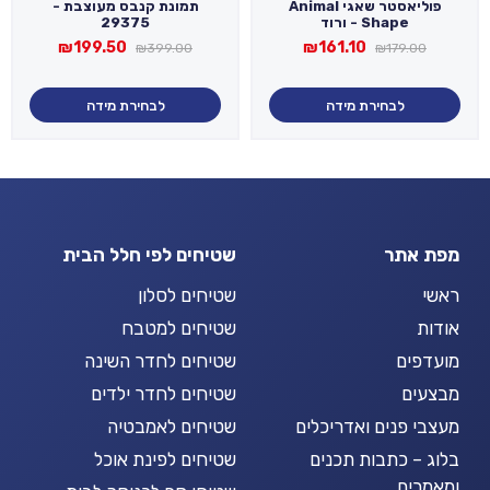
פוליאסטר שאגי Animal
תמונת קנבס מעוצבת -
Shape - ורוד
29375
המחיר
המחיר
המחיר
המחיר
₪
199.50
₪
161.10
₪
399.00
₪
179.00
המקורי
הנוכחי
המקורי
הנוכחי
היה:
הוא:
היה:
הוא:
₪199.50.
₪399.00.
₪161.10.
₪179.00.
לבחירת מידה
לבחירת מידה
מפת אתר
שטיחים לפי חלל הבית
ראשי
שטיחים לסלון
אודות
שטיחים למטבח
מועדפים
שטיחים לחדר השינה
מבצעים
שטיחים לחדר ילדים
מעצבי פנים ואדריכלים
שטיחים לאמבטיה
בלוג – כתבות תכנים
שטיחים לפינת אוכל
ומאמרים