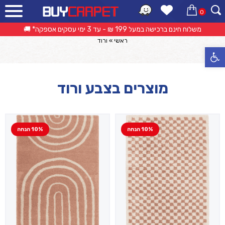
0
קטלוג מוצרים
משלוח חינם ברכישה במעל 199 ₪ - עד 3 ימי עסקים אספקה* 🚚
אפשרות החזרה/החלפה עד 14 ימי עסקים 🔁
ראשי
»
ורוד
פתח סרגל נגישות
מוצרים בצבע ורוד
10% הנחה
10% הנחה