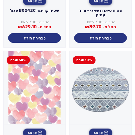
AR
3D
AR
3D
שטיח טיארה שאגי - ורוד
שטיח קווינסי B0242C עגול
עתיק
החל מ-
299.00
₪
החל מ-
699.00
₪
החל מ-
89.70
₪
החל מ-
629.10
₪
לבחירת מידה
לבחירת מידה
10% הנחה
50% הנחה
AR
3D
AR
3D