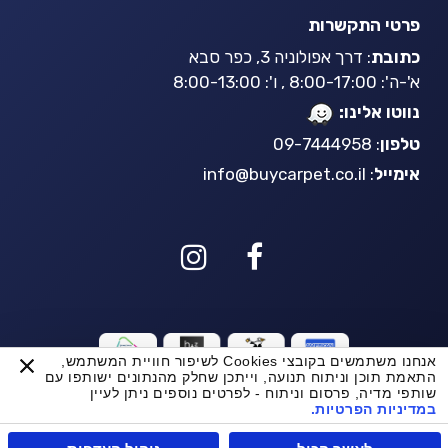
פרטי התקשרות
כתובת
: דרך אפולוניה 3, כפר סבא
א'-ה': 8:00-17:00 , ו': 8:00-13:00
נווטו אלינו:
טלפון
: 09-7444958
אימייל
:
info@buycarpet.co.il
אנחנו משתמשים בקובצי Cookies לשיפור חוויית המשתמש,
BuyCarpet AI
התאמת תוכן וניתוח תנועה, וייתכן שחלק מהנתונים ישותפו עם
שותפי מדיה, פרסום וניתוח - לפרטים נוספים ניתן לעיין
במדיניות הפרטיות.
© כל הזכויות שמורות ל Buycarpet 2021