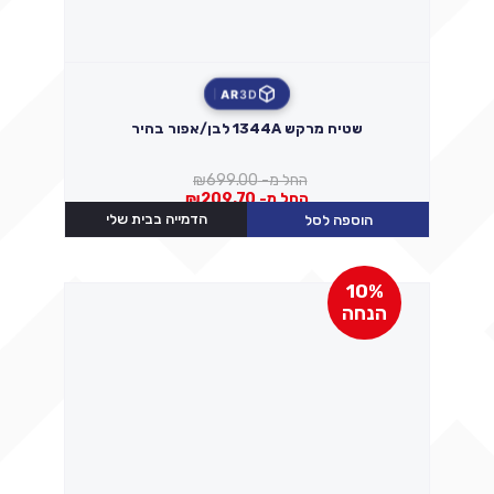
AR
3D
שטיח מרקש 1344A לבן/אפור בהיר
החל מ-
699.00
₪
החל מ-
209.70
₪
הדמייה בבית שלי
הוספה לסל
10%
הנחה