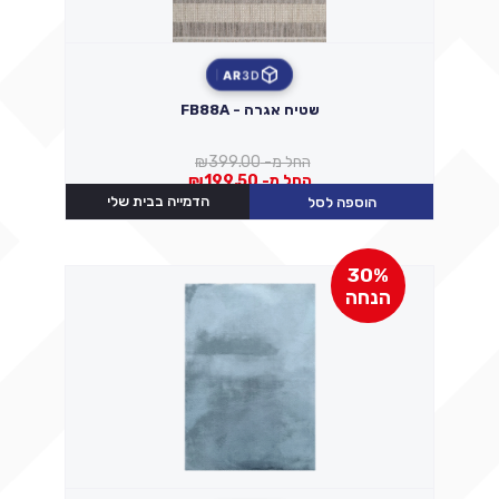
AR
3D
שטיח אגרה - FB88A
החל מ-
399.00
₪
החל מ-
199.50
₪
הדמייה בבית שלי
הוספה לסל
30%
הנחה