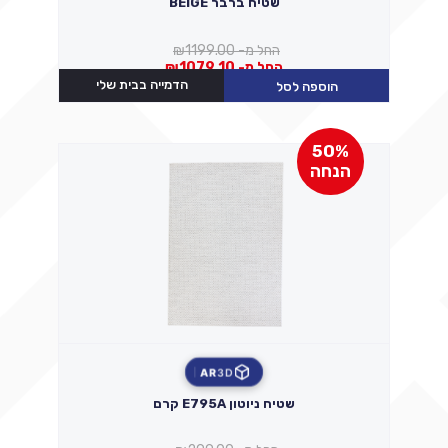
שטיח ברבר BEIGE
החל מ-
1199.00
₪
החל מ-
1079.10
₪
הדמייה בבית שלי
הוספה לסל
50%
הנחה
AR
3D
שטיח ניוטון E795A קרם