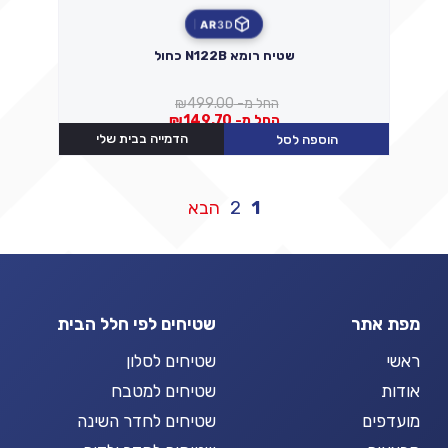
AR
3D
שטיח רומא N122B כחול
החל מ-
499.00
₪
החל מ-
149.70
₪
הדמייה בבית שלי
הוספה לסל
Posts
1
2
הבא
pagination
מפת אתר
שטיחים לפי חלל הבית
ראשי
שטיחים לסלון
אודות
שטיחים למטבח
מועדפים
שטיחים לחדר השינה