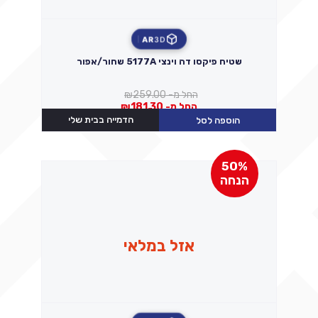
AR
3D
שטיח פיקסו דה וינצי 5177A שחור/אפור
החל מ-
259.00
₪
החל מ-
181.30
₪
הדמייה בבית שלי
הוספה לסל
50%
הנחה
אזל במלאי