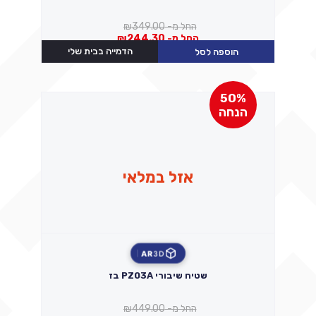
החל מ-
349.00
₪
החל מ-
244.30
₪
הדמייה בבית שלי
הוספה לסל
50%
הנחה
אזל במלאי
AR
3D
שטיח שיבורי PZ03A בז
החל מ-
449.00
₪