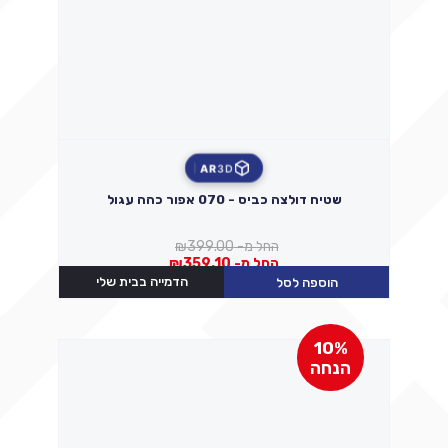
AR
3D
שטיח דולצה כביס - 070 אפור כהה עגול
החל מ-
399.00
₪
החל מ-
359.10
₪
הדמייה בבית שלי
הוספה לסל
10%
הנחה