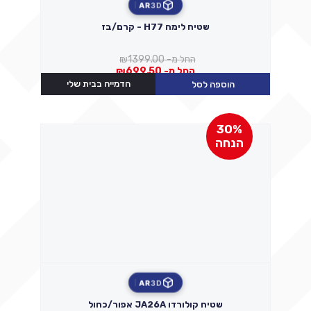
AR
3D
שטיח לימה H77 - קרם/בז
החל מ-
1399.00
₪
החל מ-
699.50
₪
הדמייה בבית שלי
הוספה לסל
30%
הנחה
AR
3D
שטיח קולורדו JA26A אפור/כחול