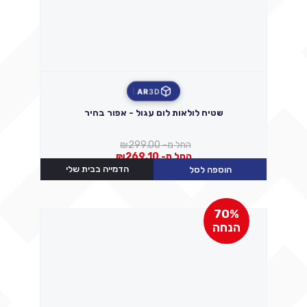
AR
3D
שטיח לולאות לום עגול - אפור בהיר
החל מ-
299.00
₪
החל מ-
269.10
₪
הדמייה בבית שלי
הוספה לסל
70%
הנחה