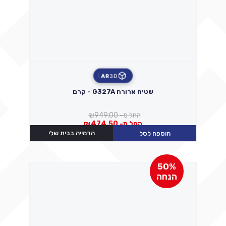
AR
3D
שטיח ארורה G327A - קרם
החל מ-
949.00
₪
החל מ-
474.50
₪
הדמייה בבית שלי
הוספה לסל
50%
הנחה