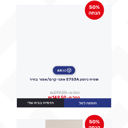
50%
הנחה
AR
3D
שטיח ניוטון E753A אתני קרם/אפור בהיר
החל מ-
299.00
₪
החל מ-
149.50
₪
הדמייה בבית שלי
הוספה לסל
50%
הנחה