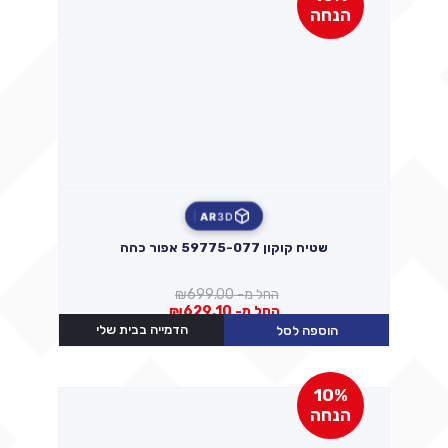
הנחה
AR
3D
שטיח קוקון 59775-077 אפור כהה
החל מ-
699.00
₪
החל מ-
629.10
₪
הדמייה בבית שלי
הוספה לסל
10%
הנחה