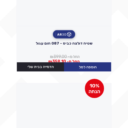
AR
3D
שטיח דולצה כביס - 087 חום עגול
החל מ-
399.00
₪
החל מ-
359.10
₪
הדמייה בבית שלי
הוספה לסל
10%
הנחה