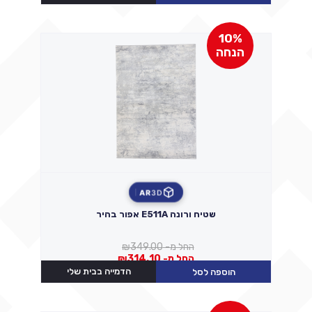
10%
הנחה
AR
3D
שטיח ורונה E511A אפור בהיר
החל מ-
349.00
₪
החל מ-
314.10
₪
הדמייה בבית שלי
הוספה לסל