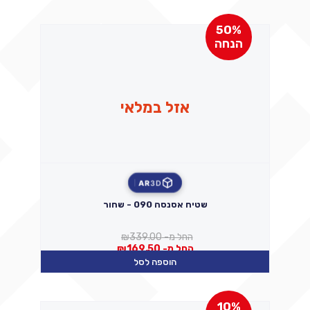
50%
הנחה
אזל במלאי
AR
3D
שטיח אסנסה 090 - שחור
החל מ-
339.00
₪
החל מ-
169.50
₪
הוספה לסל
10%