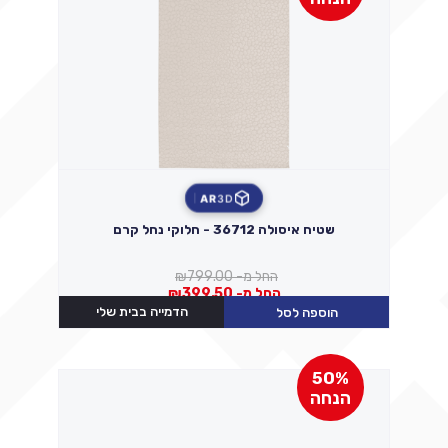
AR
3D
שטיח איסולה 36712 - חלוקי נחל קרם
החל מ-
799.00
₪
החל מ-
399.50
₪
הדמייה בבית שלי
הוספה לסל
50%
הנחה