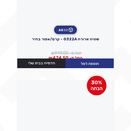
AR
3D
שטיח ארורה G322A - קרם/אפור בהיר
החל מ-
949.00
₪
החל מ-
474.50
₪
הדמייה בבית שלי
הוספה לסל
30%
הנחה