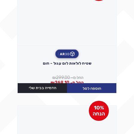
AR
3D
שטיח לולאות לום עגול - חום
החל מ-
299.00
₪
החל מ-
269.10
₪
הדמייה בבית שלי
הוספה לסל
10%
הנחה